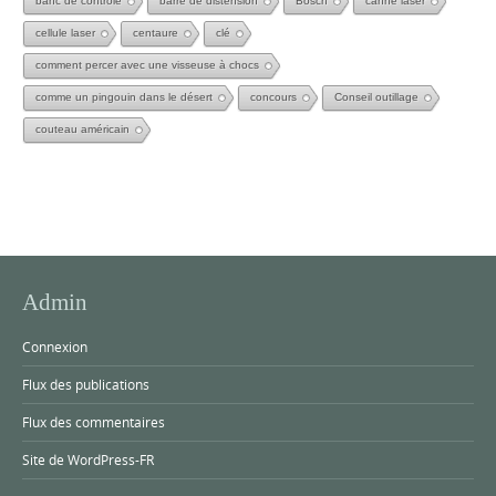
banc de controle
barre de distension
Bosch
canne laser
cellule laser
centaure
clé
comment percer avec une visseuse à chocs
comme un pingouin dans le désert
concours
Conseil outillage
couteau américain
Admin
Connexion
Flux des publications
Flux des commentaires
Site de WordPress-FR