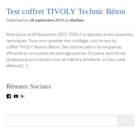
Test coffret TIVOLY Technic Béton
Published on
28 septembre 2015
by
Mathieu
Mise à jour le 09 Novembre 2015, TIVOLY a répondu à mes questions
techniques. Pour mon premier test outillage, voici le test du
coffret TIVOLY Technic Béton. Des mèches béton d’une grande
efficacité et une pointe de centrage précise. On perce sans forcer.
Quelques points restent tout de même à améliorer. Le test a été
effectué […]
Réseaux Sociaux
Voir
Voir
Voir
le
le
le
profil
profil
profil
de
de
de
testoutillage
UC5crr0I4Ey688Hu1IMBwWRA
+Test-
Search
sur
sur
outillageFr
for:
Facebook
YouTube
sur
Google+