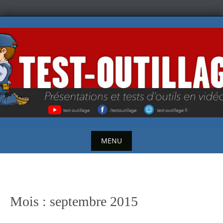
Skip
to
content
MENU
Skip
to
content
Mois :
septembre 2015