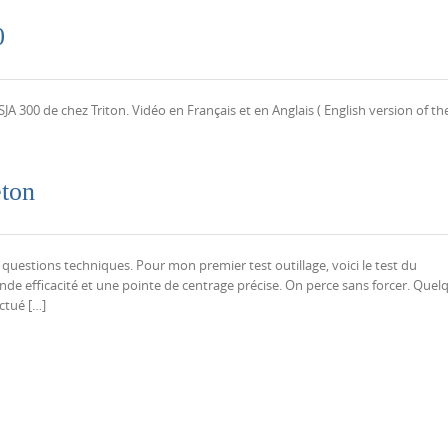
0
SJA 300 de chez Triton. Vidéo en Français et en Anglais ( English version of th
éton
uestions techniques. Pour mon premier test outillage, voici le test du
de efficacité et une pointe de centrage précise. On perce sans forcer. Quel
ctué […]