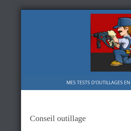
Skip
to
content
Skip
MES TESTS D’OUTILLAGES EN
to
content
Conseil outillage