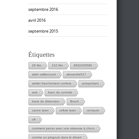
septembre 2016
avril 2016
septembre 2015
Étiquettes
28 Nm
210 Nm
4932430580
alain vaillancourt
alexandre017
atelier franchement comtois
autoportant
avis
banc de controle
barre de distension
Bosch
canne laser
cellule laser
centaure
clé
comment percer avec une visseuse à chocs
comme un pingouin dans le désert