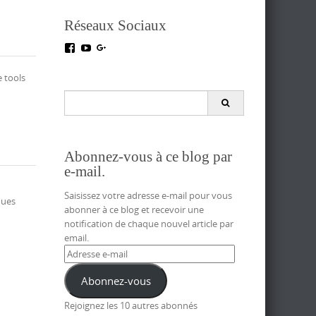
Réseaux Sociaux
Voir
Voir
Voir
le
le
le
profil
profil
profil
e tools
de
de
de
testoutillage
UC5crr0I4Ey688Hu1IMBwWRA
+Test-
Search
sur
sur
outillageFr
for:
Facebook
YouTube
sur
Google+
Abonnez-vous à ce blog par
e-mail.
Saisissez votre adresse e-mail pour vous
ques
abonner à ce blog et recevoir une
notification de chaque nouvel article par
email.
Adresse
e-
mail
Abonnez-vous
Rejoignez les 10 autres abonnés