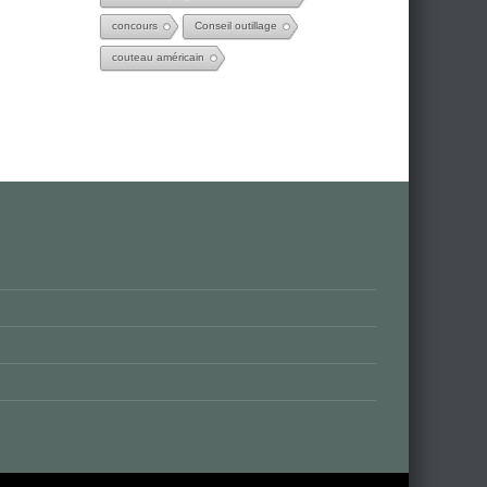
concours
Conseil outillage
couteau américain