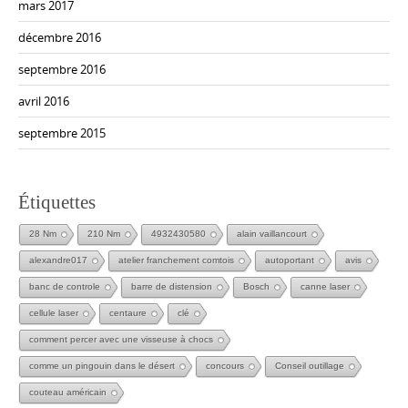
mars 2017
décembre 2016
septembre 2016
avril 2016
septembre 2015
Étiquettes
28 Nm
210 Nm
4932430580
alain vaillancourt
alexandre017
atelier franchement comtois
autoportant
avis
banc de controle
barre de distension
Bosch
canne laser
cellule laser
centaure
clé
comment percer avec une visseuse à chocs
comme un pingouin dans le désert
concours
Conseil outillage
couteau américain