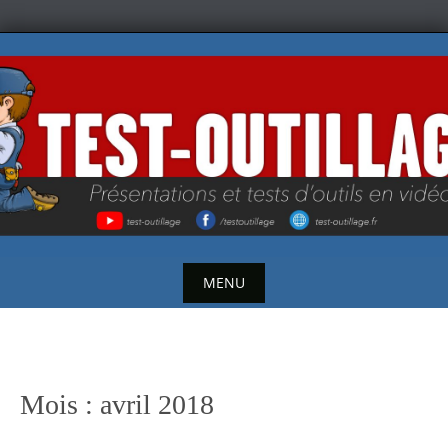
Skip
to
content
MENU
Skip
to
content
Mois :
avril 2018