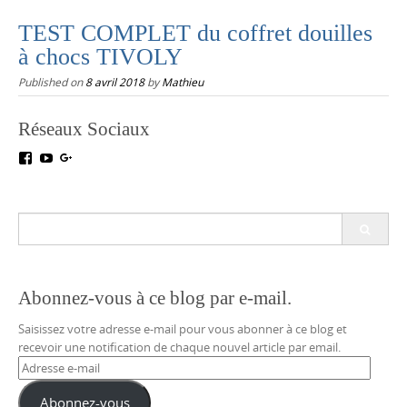
TEST COMPLET du coffret douilles
à chocs TIVOLY
Published on
8 avril 2018
by
Mathieu
Réseaux Sociaux
Voir
Voir
Voir
le
le
le
profil
profil
profil
de
de
de
testoutillage
UC5crr0I4Ey688Hu1IMBwWRA
+Test-
Search
sur
sur
outillageFr
for:
Facebook
YouTube
sur
Google+
Abonnez-vous à ce blog par e-mail.
Saisissez votre adresse e-mail pour vous abonner à ce blog et
recevoir une notification de chaque nouvel article par email.
Adresse
e-
mail
Abonnez-vous