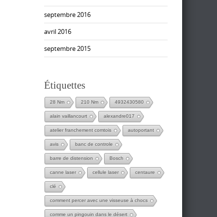
septembre 2016
avril 2016
septembre 2015
Étiquettes
28 Nm
210 Nm
4932430580
alain vaillancourt
alexandre017
atelier franchement comtois
autoportant
avis
banc de controle
barre de distension
Bosch
canne laser
cellule laser
centaure
clé
comment percer avec une visseuse à chocs
comme un pingouin dans le désert