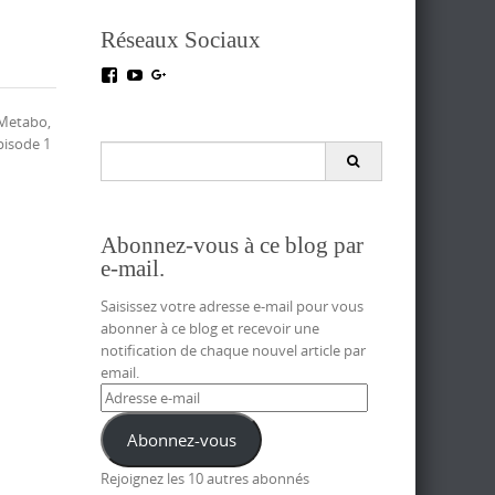
Réseaux Sociaux
Voir
Voir
Voir
le
le
le
profil
profil
profil
 Metabo,
de
de
de
pisode 1
testoutillage
UC5crr0I4Ey688Hu1IMBwWRA
+Test-
Search
sur
sur
outillageFr
for:
Facebook
YouTube
sur
Google+
Abonnez-vous à ce blog par
e-mail.
Saisissez votre adresse e-mail pour vous
abonner à ce blog et recevoir une
notification de chaque nouvel article par
email.
Adresse
e-
mail
Abonnez-vous
Rejoignez les 10 autres abonnés