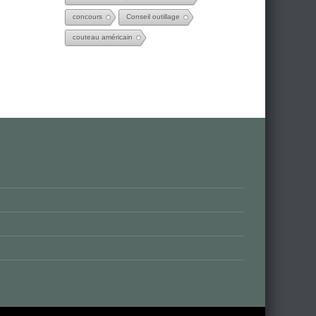
concours
Conseil outillage
couteau américain