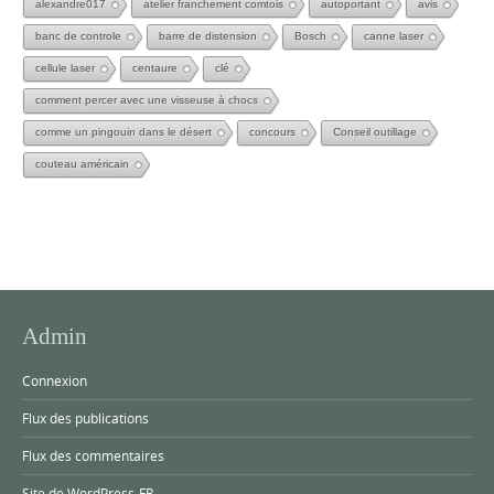
alexandre017
atelier franchement comtois
autoportant
avis
banc de controle
barre de distension
Bosch
canne laser
cellule laser
centaure
clé
comment percer avec une visseuse à chocs
comme un pingouin dans le désert
concours
Conseil outillage
couteau américain
Admin
Connexion
Flux des publications
Flux des commentaires
Site de WordPress-FR