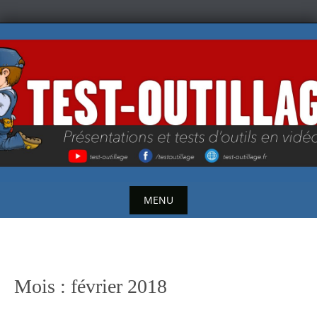
Skip
to
content
MENU
Skip
to
content
Mois :
février 2018