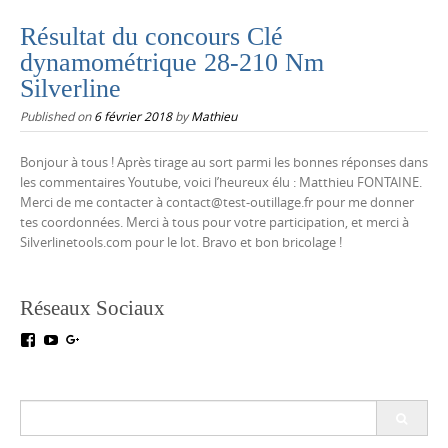
Résultat du concours Clé
dynamométrique 28-210 Nm
Silverline
Published on
6 février 2018
by
Mathieu
Bonjour à tous ! Après tirage au sort parmi les bonnes réponses dans
les commentaires Youtube, voici l’heureux élu : Matthieu FONTAINE.
Merci de me contacter à contact@test-outillage.fr pour me donner
tes coordonnées. Merci à tous pour votre participation, et merci à
Silverlinetools.com pour le lot. Bravo et bon bricolage !
Réseaux Sociaux
Voir
Voir
Voir
le
le
le
profil
profil
profil
de
de
de
testoutillage
UC5crr0I4Ey688Hu1IMBwWRA
+Test-
Search
sur
sur
outillageFr
for:
Facebook
YouTube
sur