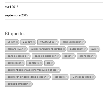
avril 2016
septembre 2015
Étiquettes
28 Nm
210 Nm
4932430580
alain vaillancourt
alexandre017
atelier franchement comtois
autoportant
avis
banc de controle
barre de distension
Bosch
canne laser
cellule laser
centaure
clé
comment percer avec une visseuse à chocs
comme un pingouin dans le désert
concours
Conseil outillage
couteau américain