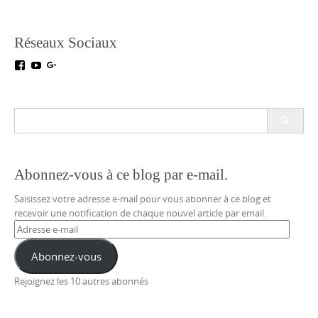
Réseaux Sociaux
Voir
Voir
Voir
le
le
le
profil
profil
profil
de
de
de
testoutillage
UC5crr0I4Ey688Hu1IMBwWRA
+Test-
Search
sur
sur
outillageFr
for:
Facebook
YouTube
sur
Google+
Abonnez-vous à ce blog par e-mail.
Saisissez votre adresse e-mail pour vous abonner à ce blog et
recevoir une notification de chaque nouvel article par email.
Adresse
e-
mail
Abonnez-vous
Rejoignez les 10 autres abonnés