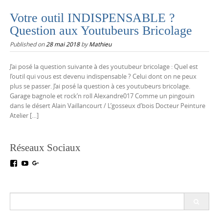
Votre outil INDISPENSABLE ?
Question aux Youtubeurs Bricolage
Published on
28 mai 2018
by
Mathieu
J’ai posé la question suivante à des youtubeur bricolage : Quel est
l’outil qui vous est devenu indispensable ? Celui dont on ne peux
plus se passer. J’ai posé la question à ces youtubeurs bricolage.
Garage bagnole et rock’n roll Alexandre017 Comme un pingouin
dans le désert Alain Vaillancourt / L’gosseux d’bois Docteur Peinture
Atelier […]
Réseaux Sociaux
Voir
Voir
Voir
le
le
le
profil
profil
profil
de
de
de
testoutillage
UC5crr0I4Ey688Hu1IMBwWRA
+Test-
Search
sur
sur
outillageFr
for:
Facebook
YouTube
sur
Google+