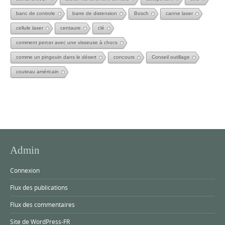
banc de controle
barre de distension
Bosch
canne laser
cellule laser
centaure
clé
comment percer avec une visseuse à chocs
comme un pingouin dans le désert
concours
Conseil outillage
couteau américain
Admin
Connexion
Flux des publications
Flux des commentaires
Site de WordPress-FR