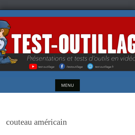
Skip
to
content
MENU
Skip
to
content
couteau américain