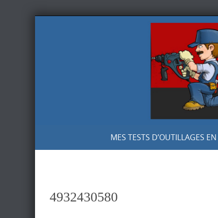
Skip
to
content
Skip
MES TESTS D’OUTILLAGES EN
to
content
4932430580