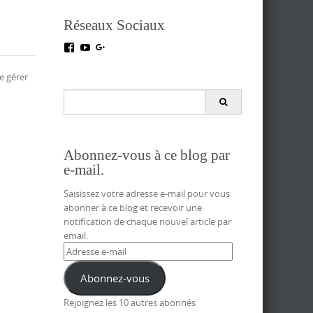
Réseaux Sociaux
Voir
Voir
Voir
le
le
le
profil
profil
profil
e gérer
de
de
de
testoutillage
UC5crr0I4Ey688Hu1IMBwWRA
+Test-
Search
sur
sur
outillageFr
for:
Facebook
YouTube
sur
Google+
Abonnez-vous à ce blog par
e-mail.
Saisissez votre adresse e-mail pour vous
abonner à ce blog et recevoir une
notification de chaque nouvel article par
email.
Adresse
e-
mail
Abonnez-vous
Rejoignez les 10 autres abonnés