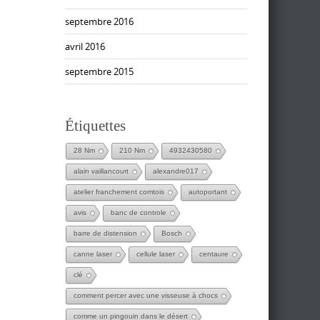
septembre 2016
avril 2016
septembre 2015
Étiquettes
28 Nm
210 Nm
4932430580
alain vaillancourt
alexandre017
atelier franchement comtois
autoportant
avis
banc de controle
barre de distension
Bosch
canne laser
cellule laser
centaure
clé
comment percer avec une visseuse à chocs
comme un pingouin dans le désert