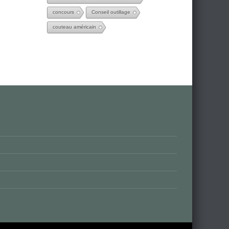
concours
Conseil outillage
couteau américain