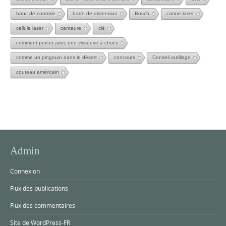
banc de controle
barre de distension
Bosch
canne laser
cellule laser
centaure
clé
comment percer avec une visseuse à chocs
comme un pingouin dans le désert
concours
Conseil outillage
couteau américain
Admin
Connexion
Flux des publications
Flux des commentaires
Site de WordPress-FR