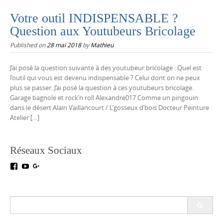
Votre outil INDISPENSABLE ?
Question aux Youtubeurs Bricolage
Published on
28 mai 2018
by
Mathieu
J’ai posé la question suivante à des youtubeur bricolage : Quel est
l’outil qui vous est devenu indispensable ? Celui dont on ne peux
plus se passer. J’ai posé la question à ces youtubeurs bricolage.
Garage bagnole et rock’n roll Alexandre017 Comme un pingouin
dans le désert Alain Vaillancourt / L’gosseux d’bois Docteur Peinture
Atelier […]
Réseaux Sociaux
Voir
Voir
Voir
le
le
le
profil
profil
profil
de
de
de
testoutillage
UC5crr0I4Ey688Hu1IMBwWRA
+Test-
Search
sur
sur
outillageFr
for:
Facebook
YouTube
sur
Google+