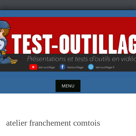
Skip
to
content
MENU
Skip
to
content
atelier franchement comtois