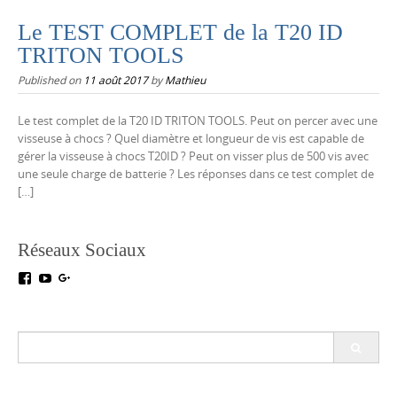
Le TEST COMPLET de la T20 ID
TRITON TOOLS
Published on
11 août 2017
by
Mathieu
Le test complet de la T20 ID TRITON TOOLS. Peut on percer avec une
visseuse à chocs ? Quel diamètre et longueur de vis est capable de
gérer la visseuse à chocs T20ID ? Peut on visser plus de 500 vis avec
une seule charge de batterie ? Les réponses dans ce test complet de
[…]
Réseaux Sociaux
Voir
Voir
Voir
le
le
le
profil
profil
profil
de
de
de
testoutillage
UC5crr0I4Ey688Hu1IMBwWRA
+Test-
Search
sur
sur
outillageFr
for:
Facebook
YouTube
sur
Google+