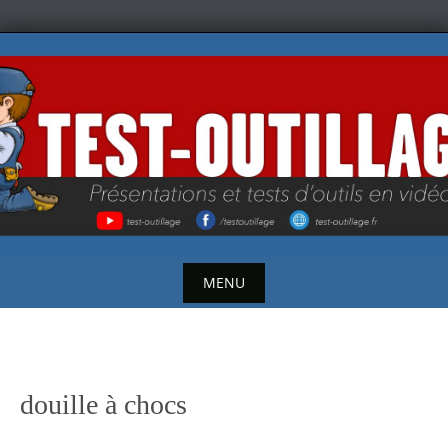
Skip
to
content
MENU
Skip
to
content
douille à chocs