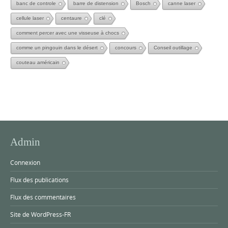
banc de controle
barre de distension
Bosch
canne laser
cellule laser
centaure
clé
comment percer avec une visseuse à chocs
comme un pingouin dans le désert
concours
Conseil outillage
couteau américain
Admin
Connexion
Flux des publications
Flux des commentaires
Site de WordPress-FR