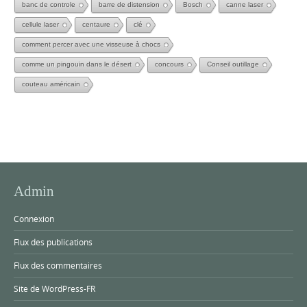
banc de controle
barre de distension
Bosch
canne laser
cellule laser
centaure
clé
comment percer avec une visseuse à chocs
comme un pingouin dans le désert
concours
Conseil outillage
couteau américain
Admin
Connexion
Flux des publications
Flux des commentaires
Site de WordPress-FR