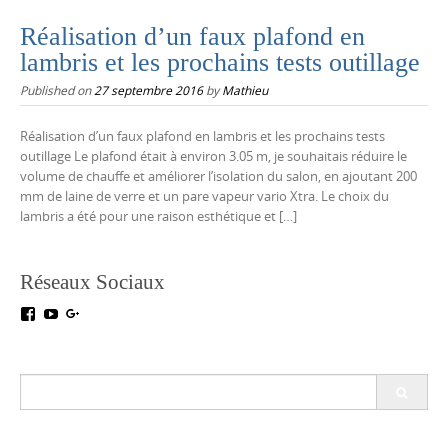
Réalisation d’un faux plafond en
lambris et les prochains tests outillage
Published on
27 septembre 2016
by
Mathieu
Réalisation d’un faux plafond en lambris et les prochains tests
outillage Le plafond était à environ 3.05 m, je souhaitais réduire le
volume de chauffe et améliorer l’isolation du salon, en ajoutant 200
mm de laine de verre et un pare vapeur vario Xtra. Le choix du
lambris a été pour une raison esthétique et […]
Réseaux Sociaux
Voir
Voir
Voir
le
le
le
profil
profil
profil
de
de
de
testoutillage
UC5crr0I4Ey688Hu1IMBwWRA
+Test-
Search
sur
sur
outillageFr
for:
Facebook
YouTube
sur
Google+