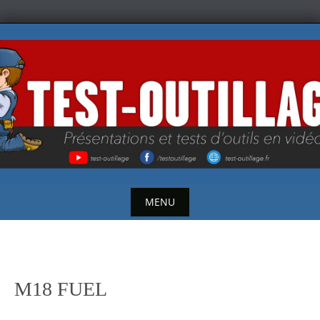
Skip
to
content
MENU
Skip
to
content
M18 FUEL