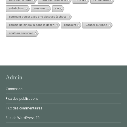
banc de controle
barre de distension
Bosch
canne laser
cellule laser
centaure
clé
comment percer avec une visseuse à chocs
comme un pingouin dans le désert
concours
Conseil outillage
couteau américain
Admin
Connexion
Flux des publications
Flux des commentaires
Site de WordPress-FR