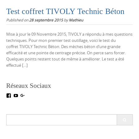
Test coffret TIVOLY Technic Béton
Published on
28 septembre 2015
by
Mathieu
Mise à jour le 09 Novembre 2015, TIVOLY a répondu à mes questions
techniques. Pour mon premier test outillage, voici le test du
coffret TIVOLY Technic Béton. Des mèches béton d’une grande
efficacité et une pointe de centrage précise. On perce sans forcer.
Quelques points restent tout de même à améliorer. Le test a été
effectué […]
Réseaux Sociaux
Voir
Voir
Voir
le
le
le
profil
profil
profil
de
de
de
testoutillage
UC5crr0I4Ey688Hu1IMBwWRA
+Test-
Search
sur
sur
outillageFr
for:
Facebook
YouTube
sur
Google+