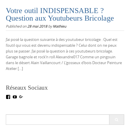
Votre outil INDISPENSABLE ?
Question aux Youtubeurs Bricolage
Published on
28 mai 2018
by
Mathieu
J’ai posé la question suivante à des youtubeur bricolage : Quel est
l’outil qui vous est devenu indispensable ? Celui dont on ne peux
plus se passer. J’ai posé la question à ces youtubeurs bricolage.
Garage bagnole et rock’n roll Alexandre017 Comme un pingouin
dans le désert Alain Vaillancourt / L’gosseux d’bois Docteur Peinture
Atelier […]
Réseaux Sociaux
Voir
Voir
Voir
le
le
le
profil
profil
profil
de
de
de
testoutillage
UC5crr0I4Ey688Hu1IMBwWRA
+Test-
Search
sur
sur
outillageFr
for:
Facebook
YouTube
sur
Google+