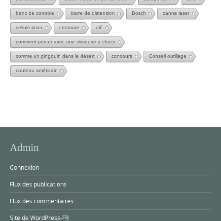
banc de controle
barre de distension
Bosch
canne laser
cellule laser
centaure
clé
comment percer avec une visseuse à chocs
comme un pingouin dans le désert
concours
Conseil outillage
couteau américain
Admin
Connexion
Flux des publications
Flux des commentaires
Site de WordPress-FR