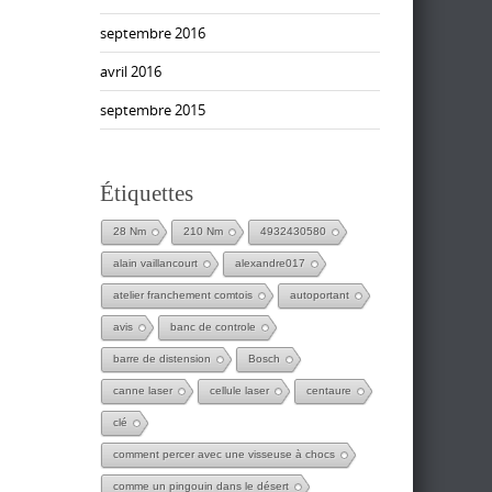
septembre 2016
avril 2016
septembre 2015
Étiquettes
28 Nm
210 Nm
4932430580
alain vaillancourt
alexandre017
atelier franchement comtois
autoportant
avis
banc de controle
barre de distension
Bosch
canne laser
cellule laser
centaure
clé
comment percer avec une visseuse à chocs
comme un pingouin dans le désert