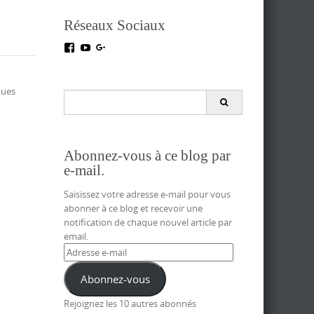
Réseaux Sociaux
Voir
Voir
Voir
le
le
le
profil
profil
profil
de
de
de
ques
testoutillage
UC5crr0I4Ey688Hu1IMBwWRA
+Test-
Search
sur
sur
outillageFr
for:
Facebook
YouTube
sur
Google+
Abonnez-vous à ce blog par
e-mail.
Saisissez votre adresse e-mail pour vous
abonner à ce blog et recevoir une
notification de chaque nouvel article par
email.
Adresse
e-
mail
Abonnez-vous
Rejoignez les 10 autres abonnés