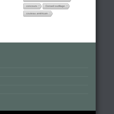
concours
Conseil outillage
couteau américain