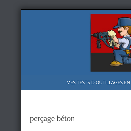
Skip
to
content
Skip
MES TESTS D’OUTILLAGES EN
to
content
perçage béton