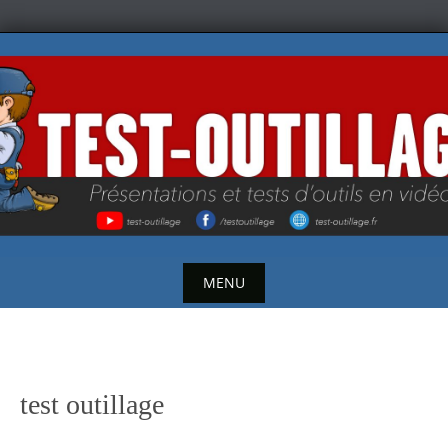
Skip
to
content
MENU
Skip
to
content
test outillage