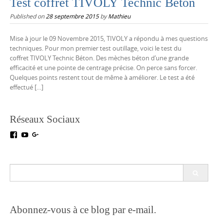
Test coffret TIVOLY Technic Béton
Published on
28 septembre 2015
by
Mathieu
Mise à jour le 09 Novembre 2015, TIVOLY a répondu à mes questions
techniques. Pour mon premier test outillage, voici le test du
coffret TIVOLY Technic Béton. Des mèches béton d’une grande
efficacité et une pointe de centrage précise. On perce sans forcer.
Quelques points restent tout de même à améliorer. Le test a été
effectué […]
Réseaux Sociaux
Voir
Voir
Voir
le
le
le
profil
profil
profil
de
de
de
testoutillage
UC5crr0I4Ey688Hu1IMBwWRA
+Test-
Search
sur
sur
outillageFr
for:
Facebook
YouTube
sur
Google+
Abonnez-vous à ce blog par e-mail.