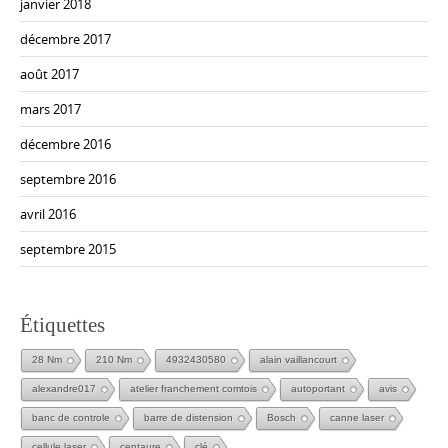
janvier 2018
décembre 2017
août 2017
mars 2017
décembre 2016
septembre 2016
avril 2016
septembre 2015
Étiquettes
28 Nm
210 Nm
4932430580
alain vaillancourt
alexandre017
atelier franchement comtois
autoportant
avis
banc de controle
barre de distension
Bosch
canne laser
cellule laser
centaure
clé