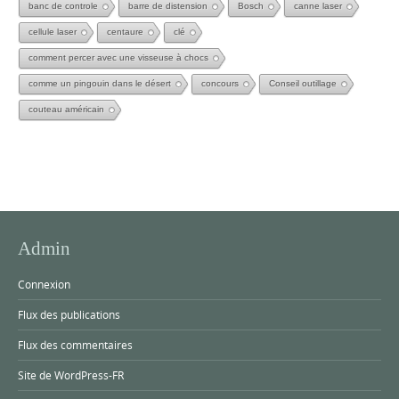
banc de controle
barre de distension
Bosch
canne laser
cellule laser
centaure
clé
comment percer avec une visseuse à chocs
comme un pingouin dans le désert
concours
Conseil outillage
couteau américain
Admin
Connexion
Flux des publications
Flux des commentaires
Site de WordPress-FR