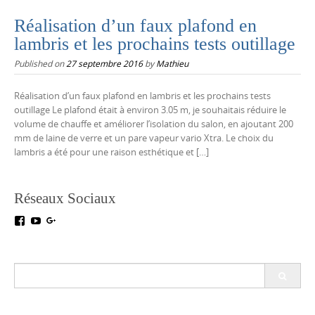
Réalisation d’un faux plafond en
lambris et les prochains tests outillage
Published on
27 septembre 2016
by
Mathieu
Réalisation d’un faux plafond en lambris et les prochains tests
outillage Le plafond était à environ 3.05 m, je souhaitais réduire le
volume de chauffe et améliorer l’isolation du salon, en ajoutant 200
mm de laine de verre et un pare vapeur vario Xtra. Le choix du
lambris a été pour une raison esthétique et […]
Réseaux Sociaux
Voir
Voir
Voir
le
le
le
profil
profil
profil
de
de
de
testoutillage
UC5crr0I4Ey688Hu1IMBwWRA
+Test-
Search
sur
sur
outillageFr
for:
Facebook
YouTube
sur
Google+