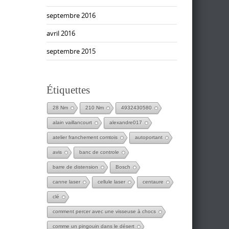
septembre 2016
avril 2016
septembre 2015
Étiquettes
28 Nm
210 Nm
4932430580
alain vaillancourt
alexandre017
atelier franchement comtois
autoportant
avis
banc de controle
barre de distension
Bosch
canne laser
cellule laser
centaure
clé
comment percer avec une visseuse à chocs
comme un pingouin dans le désert