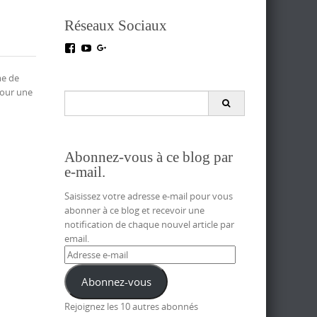
Réseaux Sociaux
Voir
Voir
Voir
le
le
le
profil
profil
profil
me de
de
de
de
pour une
testoutillage
UC5crr0I4Ey688Hu1IMBwWRA
+Test-
Search
sur
sur
outillageFr
for:
Facebook
YouTube
sur
Google+
Abonnez-vous à ce blog par
e-mail.
Saisissez votre adresse e-mail pour vous
abonner à ce blog et recevoir une
notification de chaque nouvel article par
email.
Adresse
e-
mail
Abonnez-vous
Rejoignez les 10 autres abonnés