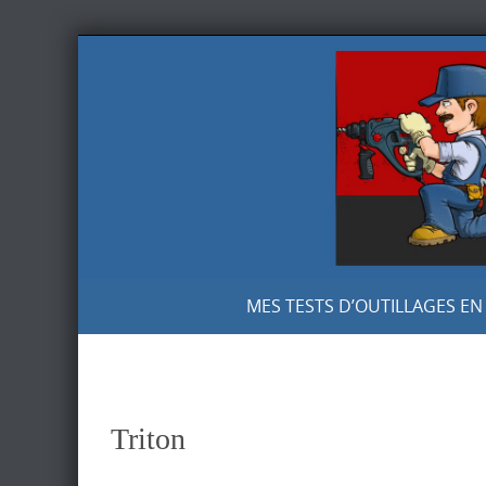
Skip
to
content
Skip
MES TESTS D’OUTILLAGES EN
to
content
Triton