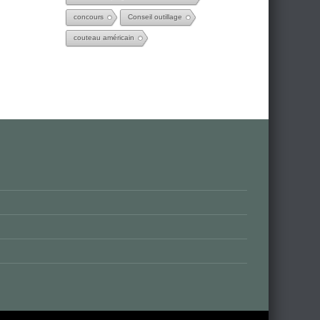
concours
Conseil outillage
couteau américain