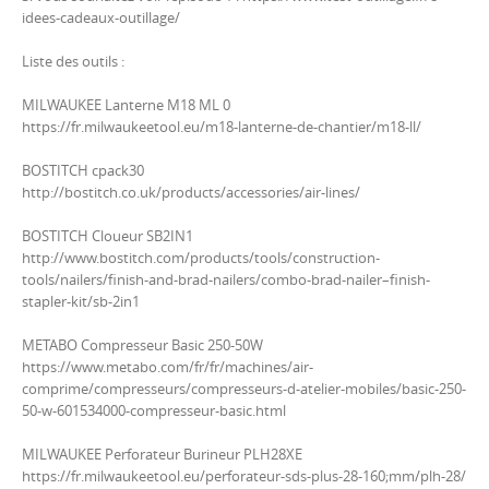
idees-cadeaux-outillage/
Liste des outils :
MILWAUKEE Lanterne M18 ML 0
https://fr.milwaukeetool.eu/m18-lanterne-de-chantier/m18-ll/
BOSTITCH cpack30
http://bostitch.co.uk/products/accessories/air-lines/
BOSTITCH Cloueur SB2IN1
http://www.bostitch.com/products/tools/construction-
tools/nailers/finish-and-brad-nailers/combo-brad-nailer–finish-
stapler-kit/sb-2in1
METABO Compresseur Basic 250-50W
https://www.metabo.com/fr/fr/machines/air-
comprime/compresseurs/compresseurs-d-atelier-mobiles/basic-250-
50-w-601534000-compresseur-basic.html
MILWAUKEE Perforateur Burineur PLH28XE
https://fr.milwaukeetool.eu/perforateur-sds-plus-28-160;mm/plh-28/