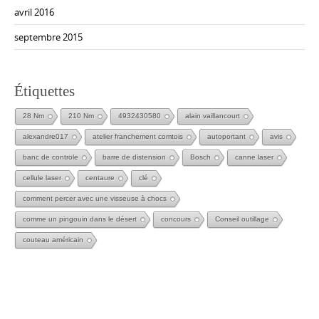
avril 2016
septembre 2015
Étiquettes
28 Nm
210 Nm
4932430580
alain vaillancourt
alexandre017
atelier franchement comtois
autoportant
avis
banc de controle
barre de distension
Bosch
canne laser
cellule laser
centaure
clé
comment percer avec une visseuse à chocs
comme un pingouin dans le désert
concours
Conseil outillage
couteau américain