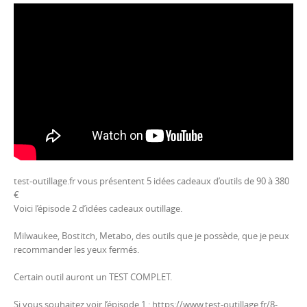
test-outillage.fr vous présentent 5 idées cadeaux d’outils de 90 à 380
€
Voici l’épisode 2 d’idées cadeaux outillage.
Milwaukee, Bostitch, Metabo, des outils que je possède, que je peux
recommander les yeux fermés.
Certain outil auront un TEST COMPLET.
Si vous souhaitez voir l’épisode 1 : https://www.test-outillage.fr/8-