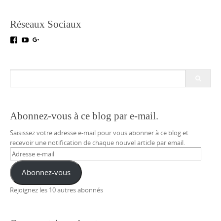
Réseaux Sociaux
Voir
Voir
Voir
le
le
le
profil
profil
profil
de
de
de
testoutillage
UC5crr0I4Ey688Hu1IMBwWRA
+Test-
Search
sur
sur
outillageFr
for:
Facebook
YouTube
sur
Google+
Abonnez-vous à ce blog par e-mail.
Saisissez votre adresse e-mail pour vous abonner à ce blog et
recevoir une notification de chaque nouvel article par email.
Adresse
e-
mail
Abonnez-vous
Rejoignez les 10 autres abonnés