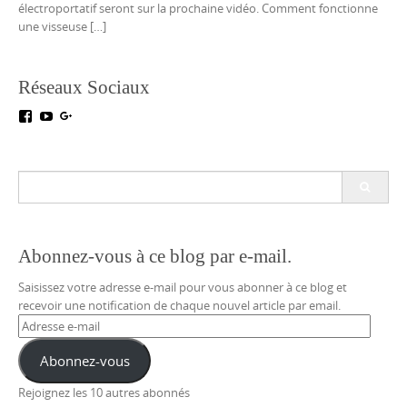
électroportatif seront sur la prochaine vidéo. Comment fonctionne
une visseuse […]
Réseaux Sociaux
Voir
Voir
Voir
le
le
le
profil
profil
profil
de
de
de
testoutillage
UC5crr0I4Ey688Hu1IMBwWRA
+Test-
Search
sur
sur
outillageFr
for:
Facebook
YouTube
sur
Google+
Abonnez-vous à ce blog par e-mail.
Saisissez votre adresse e-mail pour vous abonner à ce blog et
recevoir une notification de chaque nouvel article par email.
Adresse
e-
mail
Abonnez-vous
Rejoignez les 10 autres abonnés