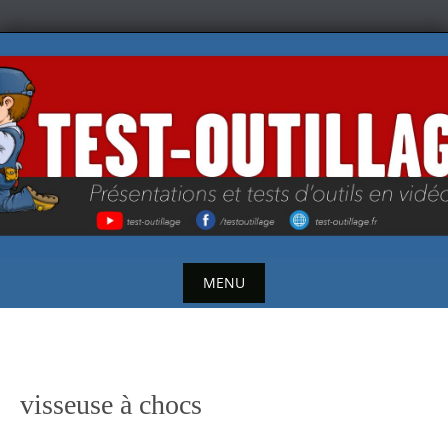
Skip
to
content
MENU
Skip
to
content
visseuse à chocs