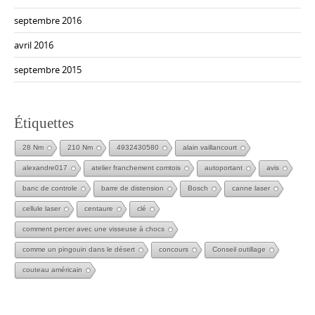
septembre 2016
avril 2016
septembre 2015
Étiquettes
28 Nm
210 Nm
4932430580
alain vaillancourt
alexandre017
atelier franchement comtois
autoportant
avis
banc de controle
barre de distension
Bosch
canne laser
cellule laser
centaure
clé
comment percer avec une visseuse à chocs
comme un pingouin dans le désert
concours
Conseil outillage
couteau américain