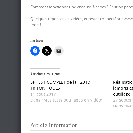
Comment fonctionne une visseuse à chocs ? Peut on percer
Quelques réponses en vidéos, et restez connecté sur www.tes
tools !
Partager :
Articles similaires
Le TEST COMPLET de la T20 ID
Réalisati
TRITON TOOLS
lambris et
11 août 2017
outillage
Dans "Mes tests outillages en vidéo"
27 septe
Dans "Mes
Article Information