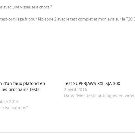
 avec une visseuse à chocs ?
t-outillage.fr pour l’épisode 2 avec le test complet et mon avis sur la T20I
on d’un faux plafond en
Test SUPERJAWS XXL SJA 300
 les prochains tests
2 avril 2016
Dans "Mes tests outillages en vidé
mbre 2016
 réalisations"