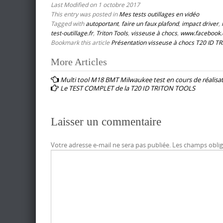
Last Modified on 1 octobre 2017
This entry was posted in
Mes tests outillages en vidéo
Tagged with
autoportant
,
faire un faux plafond
,
impact driver
,
test-outillage.fr
,
Triton Tools
,
visseuse à chocs
,
www.facebook.c
Bookmark this article
Présentation visseuse à chocs T20 ID 
Post
More Articles
navigation
Multi tool M18 BMT Milwaukee test en cours de réalisat
Le TEST COMPLET de la T20 ID TRITON TOOLS
Laisser un commentaire
Votre adresse e-mail ne sera pas publiée.
Les champs oblig