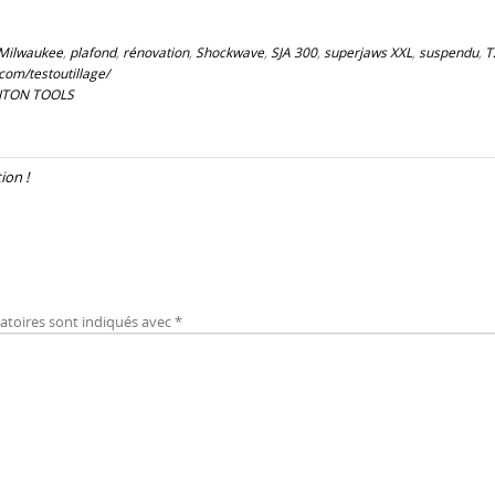
Milwaukee
,
plafond
,
rénovation
,
Shockwave
,
SJA 300
,
superjaws XXL
,
suspendu
,
T
om/testoutillage/
TRITON TOOLS
ion !
atoires sont indiqués avec
*