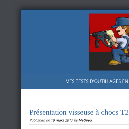
Skip
to
content
Skip
MES TESTS D’OUTILLAGES EN
to
content
Présentation visseuse à choc
Published on
10 mars 2017
by
Mathieu