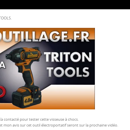
 TOOLS.
a contacté pour tester cette visseuse à chocs.
et mon avis sur cet outil électroportatif seront sur la prochaine vidéo.