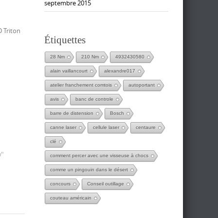
septembre 2015
D Triton
Étiquettes
28 Nm
210 Nm
4932430580
alain vaillancourt
alexandre017
atelier franchement comtois
autoportant
avis
banc de controle
barre de distension
Bosch
canne laser
cellule laser
centaure
clé
o"
comment percer avec une visseuse à chocs
comme un pingouin dans le désert
concours
Conseil outillage
couteau américain