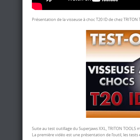
Présentation de la visseuse à choc T20 ID de chez TRITON
Suite au test outillage du Superjaws XXL, TRITON TOOLS m’
La première vidéo est une présentation de l’outil, les tests 